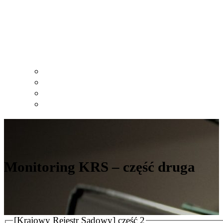
Skip to content
Monitoring Krajowego Rejestru Sądowego
Menu
Dziękujemy!
Monitoring Krajowego Rejestru Sądowego
Monitoring KRS – część druga
Monitoring KRS – część pierwsza
Monitoring KRS – część druga
[Krajowy Rejestr Sądowy] część 2